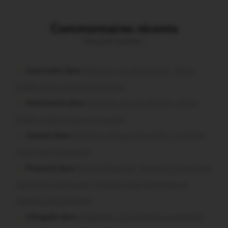
Commentaires récents
Vous avez la parole !
missiriakoi dans
Missiriac. Feu de chaume : 24 ha
brûlés et des maisons menacées
missiriacois dans
Missiriac. Feu de chaume : 24 ha
brûlés et des maisons menacées
motard dans
Morbihan. Risque d’incendie : les forêts
sous haute protection
Pressard dans
Pays de Ploërmel. Toutes les communes
signent la charte pour l’inclusion des personnes en
situation de handicap
infosgallo dans
Malestroit. Ces bénévoles normands