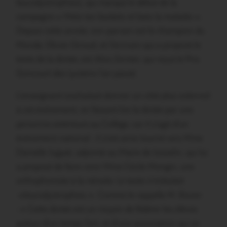
leucodystrophies), qui marque le début de la
campagne « Mets tes baskets et bats la maladie ».
Depuis cette année, son parrain est le champion du
Monde, Olivier Giroud, et l’écrivain qui a proposé le
texte de la dictée, est Alice Zeniter, qui reçut le Prix
Goncourt des Lycéens l’an passé.
L’enseignant souhaitait donner un côté plus solennel
à cet événement, en faisant lire la dictée par une
personne extérieure au Collège, car il s’agit d’un
événement national : il s’est ainsi tourné vers Mme
Danielle Juguet, adjointe au Maire de Josselin, qui lui
a proposé de faire venir Mme Cécile Mongin, une
orthophoniste à la retraite. Le texte s’intitulait
»leucodystrophies ». Comme le rappelle M. Risser
: « Cette dictée est un moyen de fédérer les élèves
autour d’un temps fort, et d’une association qui se