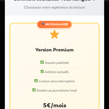
Choisissez votre expérience de lecture
Laisser un commentaire
RECOMMANDÉ
Votre adresse e-mail ne sera pas publiée.
Les champs
obligatoires sont indiqués avec
*
Commentaire
*
Version Premium
Aucune publicité
Articles exclusifs
Lecture sans interruption
Soutien au journalisme local
Nom
*
5€/mois