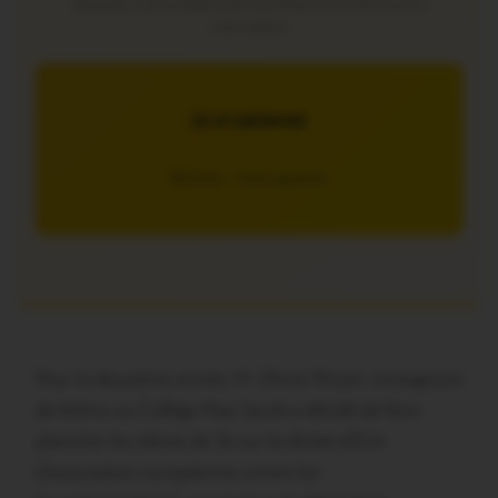
Soutenez notre média local et profitez d’une lecture sans
interruption
JE M’ABONNE
5€/mois – 7 jours gratuits
Pour la deuxième année, M. Olivier Risser, enseignant
de lettres au Collège Max Jacob a décidé de faire
plancher les élèves de 3e sur la dictée d’ELA
(Association européenne contre les