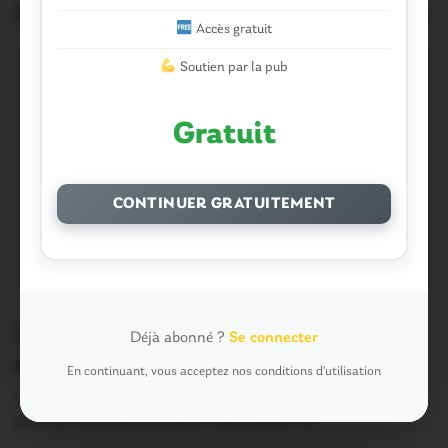
Articles similaires
Accès gratuit
Soutien par la pub
Gratuit
CONTINUER GRATUITEMENT
Josselin. Les écoliers de CM2
Déjà abonné ?
Se connecter
découvrent le collège Max Jacob
En continuant, vous acceptez nos conditions d'utilisation
Version sans publicité Soutenez notre média local et
profitez d’une lecture sans interruption Je…