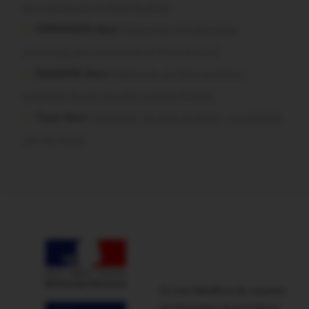
ont craqué pour le Pont du Rock
VERONIQUE dans
Malestroit. Ces bénévoles
normands ont craqué pour le Pont du Rock
Dedelle56 dans
Malestroit. Au Pont du Rock :
comment ils ont vécu leur premier festival
Tryan dans
Malestroit. Au Pont du Rock : un vendredi
soir sur scène
Ce site bénéficie du soutien
du Ministère de la Culture