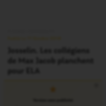
PLOËRMEL COMMUNAUTÉ
Publié Le 17 Octobre 2018
Josselin. Les collégiens
de Max Jacob planchent
pour ELA
×
Version sans publicité