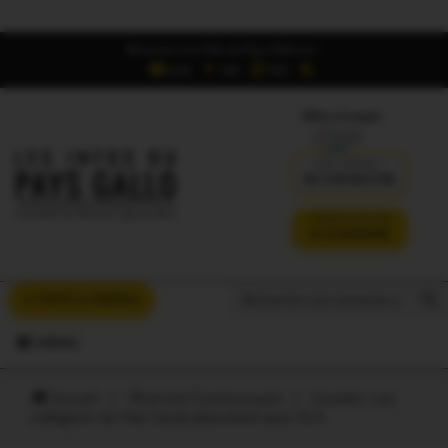
Retrouvez Les Infos du Pays Gallo sur :
6,5K
16K
700
Offres d'emploi
DÉJÀ ABONNÉ ?
SE CONNECTER
VERSION SANS PUB
JE M'ABONNE
Search But
Search
À VOUS LA PAROLE
for:
MENU
Accueil
/
Ploërmel Communauté
/
Josselin. Les
collégiens de Max Jacob planchent pour ELA