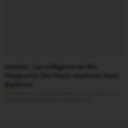
Josselin. Les collégiens de Ste
Marguerite Ste Marie reçoivent leurs
diplômes
Version sans publicité Soutenez notre média local et
profitez d’une lecture sans interruption Je…