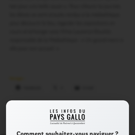
bat pour une belle cause ». Pour clôturer la journée,
les élèves se sont ensuite rendus à la médiathèque,
pour découvrir le lieu, regarder les expositions en
cours et échanger avec Mme Laurence Bourlot,
responsable de la Médiathèque : « Un grand merci à
elle pour son accueil. »
Partager :
Facebook
X
E-mail
Tags :
COLLÈGE
JOSSELIN
Comment souhaitez-vous naviguer ?