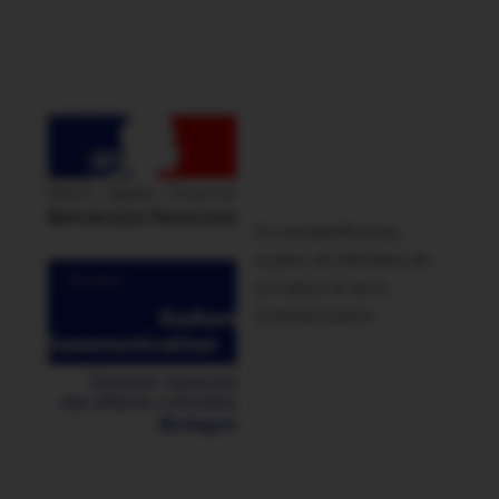
Ce site bénéficie du
soutien du Ministère de
la Culture et de la
Communication