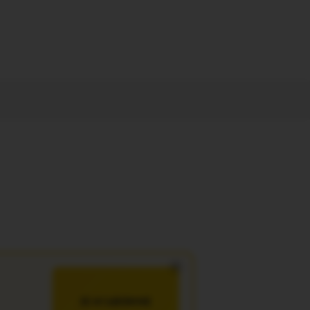
×
JE M’ABONNE