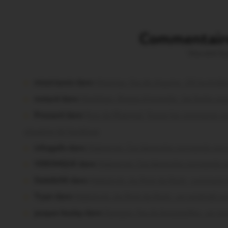
Commentaire
Vous avez la 
missiriacois dans
Missiriac. Feu de chaume : 24 ha brûl
motard dans
Morbihan. Risque d’incendie : les forêts so
Pressard dans
Pays de Ploërmel. Toutes les communes sig
situation de handicap
infosgallo dans
Malestroit. Ces bénévoles normands ont 
VERONIQUE dans
Malestroit. Ces bénévoles normands o
Dedelle56 dans
Malestroit. Au Pont du Rock : comment il
Tryan dans
Malestroit. Au Pont du Rock : un vendredi soi
jacques boulay dans
Damgan. Feu de broussailles : un min