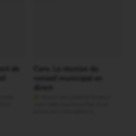
rect de
Caro. La réunion du
il
conseil municipal en
direct
utenez
Version sans publicité Soutenez
 d’une
notre média local et profitez d’une
lecture sans interruption Je…