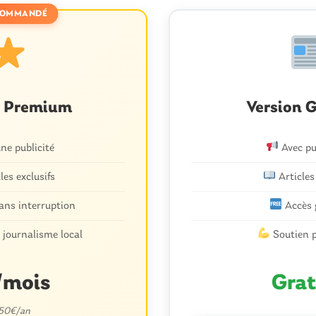
OMMANDÉ
 commentaire
n Premium
Version G
il ne sera pas publiée.
Les champs obligatoires sont indiqués avec
*
e publicité
Avec pu
les exclusifs
Articles
ans interruption
Accès 
 journalisme local
Soutien p
/mois
Grat
E-mail
*
 50€/an