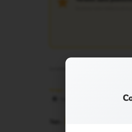
Soutenez notre média local et pr
Le conseil municipal de Caro se réunira l
Partager :
Co
Facebook
X
E-mail
Tags :
CARO
CONSEIL MUNIC