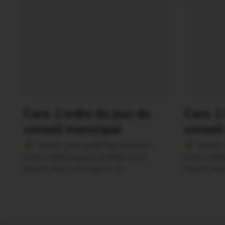
Caro. L’ordre du jour du
Caro. L
conseil municipal
conseil
Version sans publicité Soutenez
Version 
notre média local et profitez d’une
notre média
lecture sans interruption Je…
lecture san