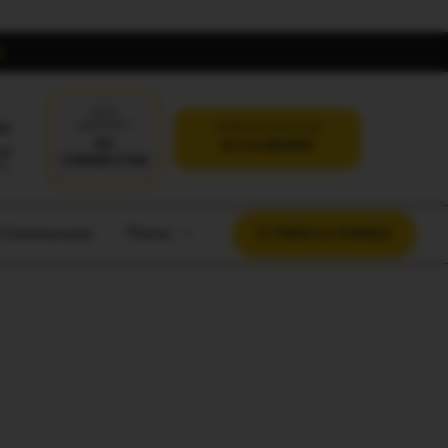
DÉJÀ
oi
ABONNÉ ?
VERSION SANS PUB
SE
JE M'ABONNE
CONNECTER
t Communauté
Thème
À VOUS LA PAROLE