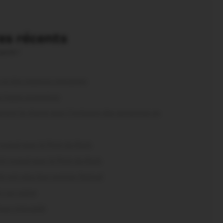
s récents
parole !
és et des maisons menacées
us haute protection
nent la charte pour l’inclusion des personnes en
craqué pour le Pont du Rock
nt craqué pour le Pont du Rock
s ont vécu leur premier festival
r sur scène
eur interpellé