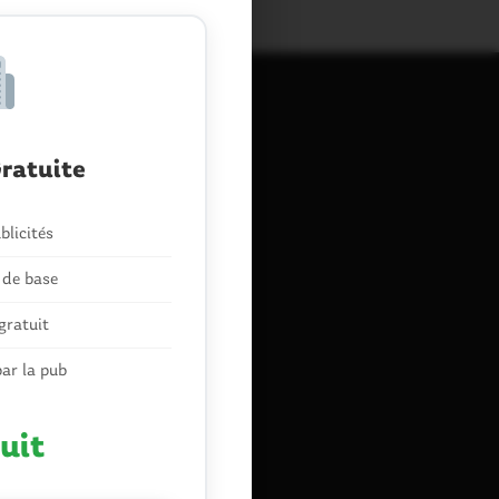
ratuite
blicités
 de base
gratuit
ar la pub
uit