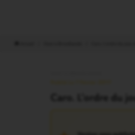
Accueil
/
Oust à Brocéliande
/
Caro. L’ordre du jour 
OUST À BROCÉLIANDE
Publié Le 7 Février 2017
Caro. L’ordre du j
Version sans publicit