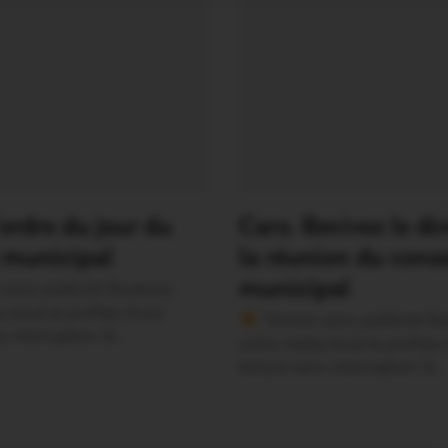
’ordre du jour du
Caro. Revivez le di
 municipal
la réunion du conse
municipal
sans publicité Soutenez
 local et profitez d’une
Version sans publicité So
s interruption Je…
notre média local et profitez
lecture sans interruption Je…