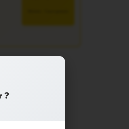
5€/mois – 7 jours gratuits
r ?