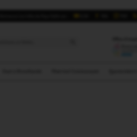
Retrouvez Les Infos du Pays Gallo sur :
6,5K
16K
700
Search Button
Offres d'empl
Oust à Brocéliande
Ploërmel Communauté
Questember