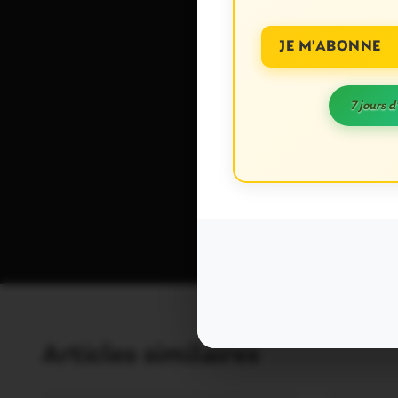
JE M'ABONNE
Enregistrer mon
7 jours d
commentaire.
Ce site utilise Akisme
sont traitées
.
Articles similaires