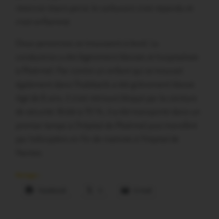
réservoir étant percé, le carburant s’est répandu et
s’est enflammé.
Deux personnes se trouvaient à bord. La
conductrice a été légèrement blessée et hospitalisée
à Ploërmel. Par contre un enfant qui se trouvait
également dans l’habitacle a été grièvement blessé.
Agé de 6 ans, il s’est retrouvé bloqué par la ceinture
de sécurité. Brûlé à 70 %, il a été transporté dans un
premier temps à l’hôpital de Ploërmel puis transféré
par hélicoptère en fin de matinée à l’hôpital de
Nantes.
Partager :
Facebook
X
E-mail