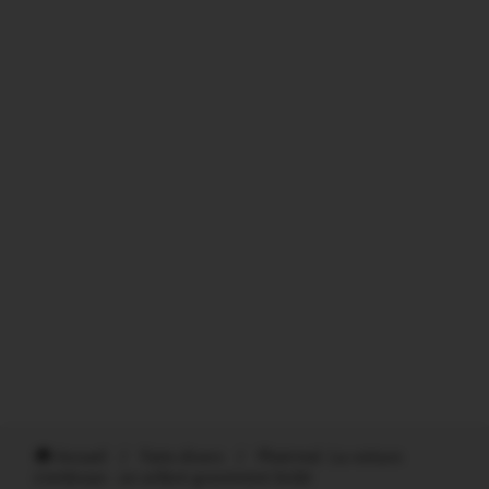
Accueil
/
Faits divers
/
Ploërmel. La voiture
s’embrase : un enfant gravement brûlé