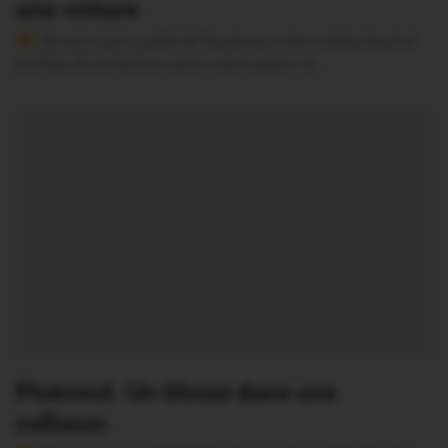
une voiture
Version sans publicité Soutenez notre média local et
profitez d’une lecture sans interruption Je…
Ploërmel. Un blessé dans une
collision