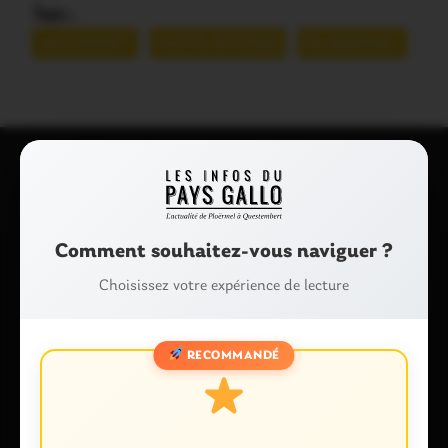
Tags :
ACCIDENT
FAITS DIVERS
PLOERMEL
Laisser un commentaire
Votre adresse e-mail ne sera pas publiée.
Les champs
Comment souhaitez-vous naviguer ?
obligatoires sont indiqués avec
*
Choisissez votre expérience de lecture
Commentaire
*
RECOMMANDÉ