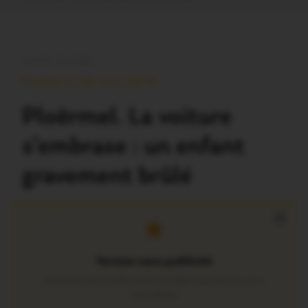
FAITS DIVERS
Publié Le 30 Juin 2016
Ploërmel. La voiture
s’embrase : un enfant
gravement brûlé
×
Version sans publicité
Soutenez notre média local et profitez d’une lecture sans
interruption