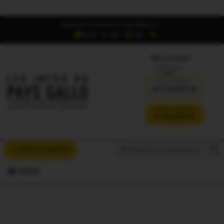
Retrouvez Les Infos du Pays Gallo sur :
6,5K
16K
700
Offres d'emploi
DÉJÀ ABONNÉ ?
SE CONNECTER
VERSION SANS PUB
JE M'ABONNE
Search But
Search
À VOUS LA PAROLE
for:
MENU