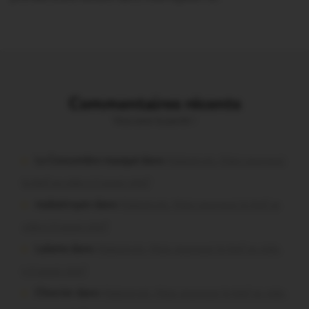
Commentaires récents
Vous avez la parole !
Le Concombre masqué dans
Malestroit. Mais pourquoi
le bief se vide-t-il aussi vite?
malestroyen dans
Malestroit. Mais pourquoi le bief se
vide-t-il aussi vite?
Lalame dans
Malestroit. Mais pourquoi le bief se vide-
t-il aussi vite?
Chevrier dans
Malestroit. Mais pourquoi le bief se vide-