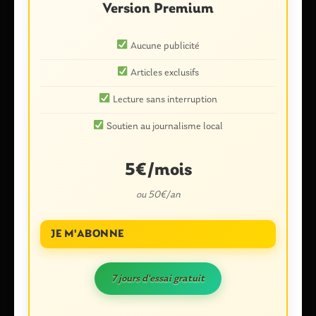
Version Premium
Aucune publicité
Nom
*
Articles exclusifs
Lecture sans interruption
E-mail
*
Soutien au journalisme local
5€/mois
ou 50€/an
Enregistrer mon nom, mon e-mail et mon site dans le
navigateur pour mon prochain commentaire.
JE M'ABONNE
7 jours d'essai gratuit
Ce site utilise Akismet pour réduire les indésirables.
En savoir plus
sur la façon dont les données de vos commentaires sont traitées
.