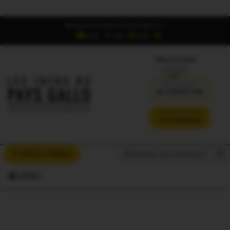
Retrouvez Les Infos du Pays Gallo sur :
6,5K
16K
700
Offres d'emploi
DÉJÀ ABONNÉ ?
SE CONNECTER
VERSION SANS PUB
JE M'ABONNE
Search But
Search
À VOUS LA PAROLE
for:
MENU