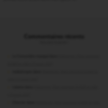
Commentaires récents
Vous avez la parole !
Le Concombre masqué dans
Malestroit. Mais pourquoi
le bief se vide-t-il aussi vite?
malestroyen dans
Malestroit. Mais pourquoi le bief se
vide-t-il aussi vite?
Lalame dans
Malestroit. Mais pourquoi le bief se vide-
t-il aussi vite?
Chevrier dans
Malestroit. Mais pourquoi le bief se vide-