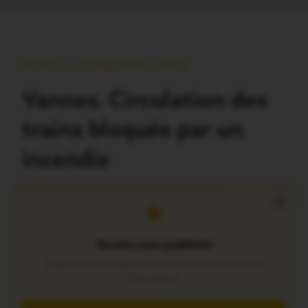
Publié Le 6 Septembre 2015
Vannes. Circulation des
trains bloquée par un
incendie
×
Version sans publicité
Soutenez notre média local et profitez d’une lecture sans
interruption