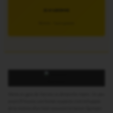
JE M’ABONNE
5€/mois – 7 jours gratuits
illustration
Alerte en gare de Vannes ce dimanche matin. Un peu
avant 8 heures une fumée suspecte s’est échappée
de la motrice d’un train assurant la liaison Quimper-