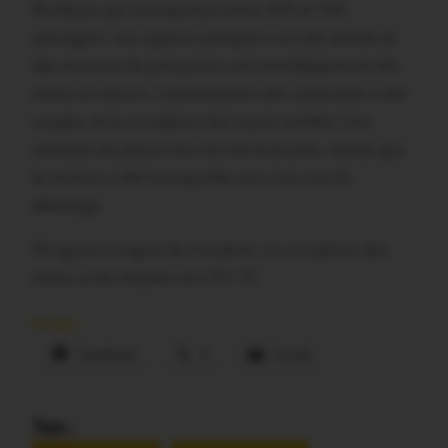
Bordeaux qui transportait entre 100 et 150
passagers. Les sapeurs-pompiers ont été alertés et
des mesures de précaution ont immédiatement été
mises en oeuvre. L’alimentation des caténaires a été
coupée, et la circulation des trains arrêtée. Une
centaine de personnes ont été évacuées, tandis que
la motrice a été transportée vers une voie de
délestage.
On ignore l’origine de l’incident. La circulation des
trains a été rétablie vers 9 h 15.
Partager :
Facebook
X
E-mail
Tags :