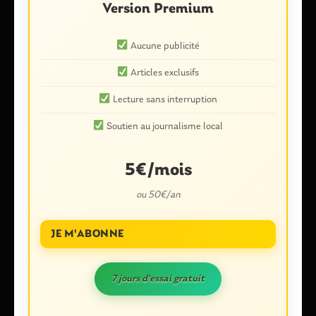
Version Premium
Aucune publicité
Nom
*
Articles exclusifs
Lecture sans interruption
E-mail
*
Soutien au journalisme local
5€/mois
ou 50€/an
Enregistrer mon nom, mon e-mail et mon site dans le
navigateur pour mon prochain commentaire.
JE M'ABONNE
7 jours d'essai gratuit
Ce site utilise Akismet pour réduire les indésirables.
En savoir plus
sur la façon dont les données de vos commentaires sont traitées
.