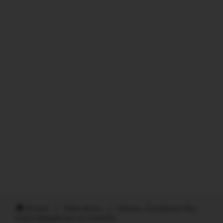
Accueil
/
Faits divers
/
Vannes. Circulation des
trains bloquée par un incendie