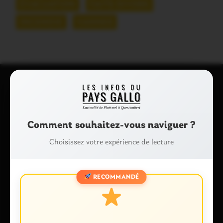
ÉVACUATION
FAITS DIVERS
INCENDIE
VANNES
Laisser un commentaire
Votre adresse e-mail ne sera pas publiée.
Les champs
Comment souhaitez-vous naviguer ?
obligatoires sont indiqués avec
*
Choisissez votre expérience de lecture
Commentaire
*
RECOMMANDÉ