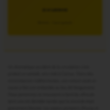
JE M’ABONNE
5€/mois – 7 jours gratuits
Un dramatique accident de la circulation s’est
produit ce samedi, vers midi à Carnac. Dans des
circonstances indéterminées, une voiture seule en
cause a fait une embardée au lieu-dit Kerguerarec.
Deux personnes se trouvaient à bord du véhicule
dont une est décédée tandis que la seconde était
grièvement blessée. Les sapeur-pompiers d’Auray et