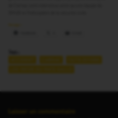
de Carnac sont intervenus ainsi qu’une équipe du
SMUR et l’hélicoptère de la sécurité civile.
Partager :
Facebook
X
E-mail
Tags :
ACCIDENT
CARNAC
FAITS DIVERS
LES INFOS DU PAYS GALLO
Laisser un commentaire