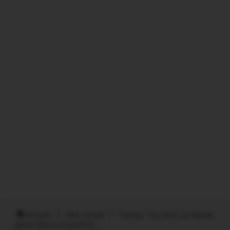
Accueil
/
Non classé
/
Carnac. Un mort, un blessé
grave dans un accident