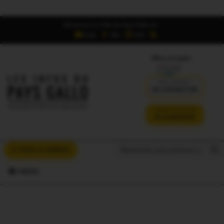
Retrouvez Les Infos du Pays Gallo sur :
6,5K
16K
700
Offres d'emploi
DÉJÀ ABONNÉ ?
SE CONNECTER
VERSION SANS PUB
JE M'ABONNE
Search But
Search
À VOUS LA PAROLE
for:
MENU