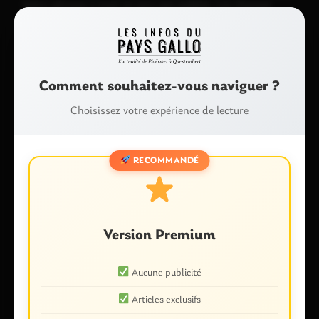
Votre adresse e-mail ne sera pas publiée.
Les champs
obligatoires sont indiqués avec
*
Commentaire
*
Comment souhaitez-vous naviguer ?
Choisissez votre expérience de lecture
RECOMMANDÉ
Nom
*
Version Premium
Aucune publicité
E-mail
*
Articles exclusifs