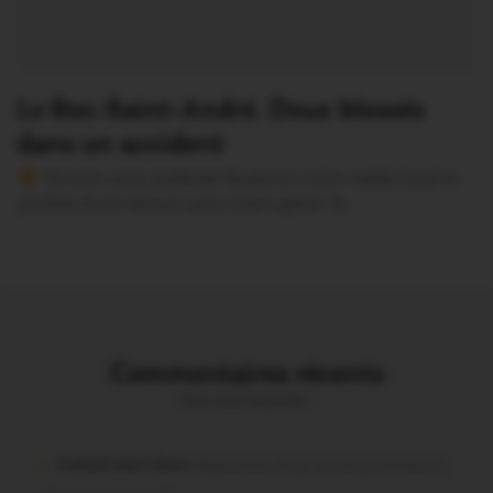
Le Roc-Saint-André. Deux blessés
dans un accident
Version sans publicité Soutenez notre média local et
profitez d’une lecture sans interruption Je…
Commentaires récents
Vous avez la parole !
malestroyen dans
Malestroit. Mais pourquoi le bief se