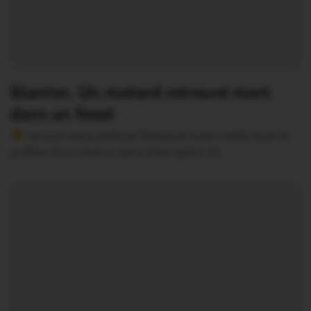
Riantec. Un motard retrouvé mort
dans un fossé
Version sans publicité Soutenez notre média local et
profitez d’une lecture sans interruption Je…