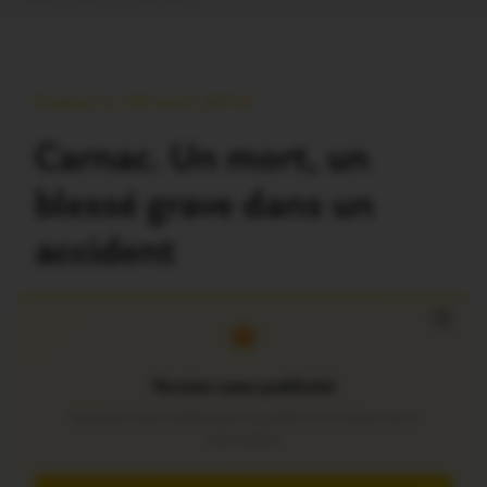
Publié Le 19 Avril 2014
Carnac. Un mort, un
blessé grave dans un
accident
×
Version sans publicité
Soutenez notre média local et profitez d’une lecture sans
interruption