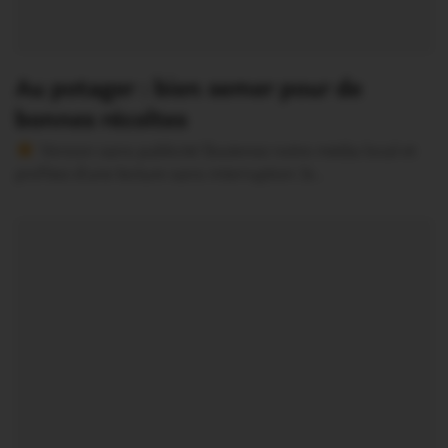
Au potager : bien semer pour de
bonnes récoltes
Version sans publicité Soutenez notre média local et
profitez d’une lecture sans interruption Je…