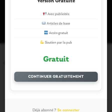
Version Gratuite
Avec publicités
Ce site utilise Akismet pour réduire les indésirables.
En savoir plus
Articles de base
sur la façon dont les données de vos commentaires sont traitées
.
Accès gratuit
Soutien par la pub
Gratuit
Articles similaires
CONTINUER GRATUITEMENT
Déjà abonné ?
Se connecter