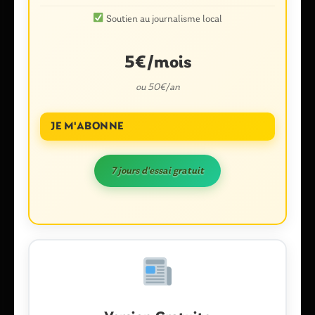
Soutien au journalisme local
5€/mois
ou 50€/an
JE M'ABONNE
Nom
*
7 jours d'essai gratuit
E-mail
*
Enregistrer mon nom, mon e-mail et mon site dans le
navigateur pour mon prochain commentaire.