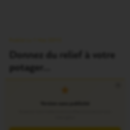
Publié Le 1 Mai 2013
Donnez du relief à votre
potager…
×
Version sans publicité
Soutenez notre média local et profitez d’une lecture sans
interruption