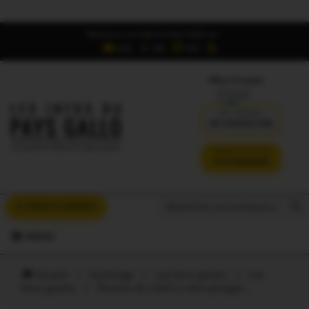
Retrouvez Les Infos du Pays Gallo sur :
6,5K
16K
700
Offres d'emploi
DÉJÀ ABONNÉ ?
SE CONNECTER
VERSION SANS PUB
JE M'ABONNE
Search But
Search
À VOUS LA PAROLE
for:
MENU
Accueil
/
Jardinage
/
Les bons gestes
/
Les
bons gestes
/
Donnez du relief à votre potager…