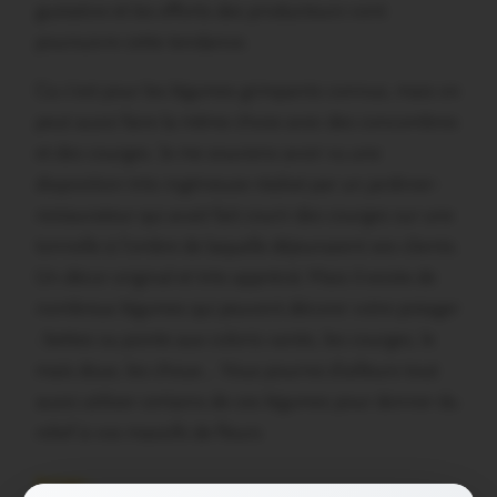
gustative et les efforts des producteurs vont
poursuivre cette tendance.
Ca c’est pour les légumes grimpants connus, mais on
peut aussi faire la même chose avec des concombres
et des courges. Je me souviens avoir vu une
disposition très ingénieuse réalisé par un jardinier-
restaurateur qui avait fait courir des courges sur une
tonnelle à l’ombre de laquelle déjeunaient ses clients.
Un décor original et très apprécié. Mais il existe de
nombreux légumes qui peuvent décorer votre potager
: bettes ou poirée aux coloris variés, les courges, le
maïs doux, les choux… Vous pourrez d’ailleurs tout
aussi utiliser certains de ces légumes pour donner du
relief à vos massifs de fleurs
Partager :