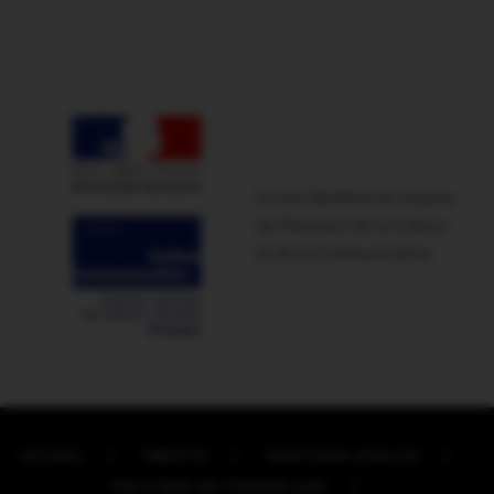
Ce site bénéficie du soutien
du Ministère de la Culture
et de la Communication
ACCUEIL
CRÉDITS
MENTIONS LÉGALES
POLITIQUE DE COOKIES (UE)