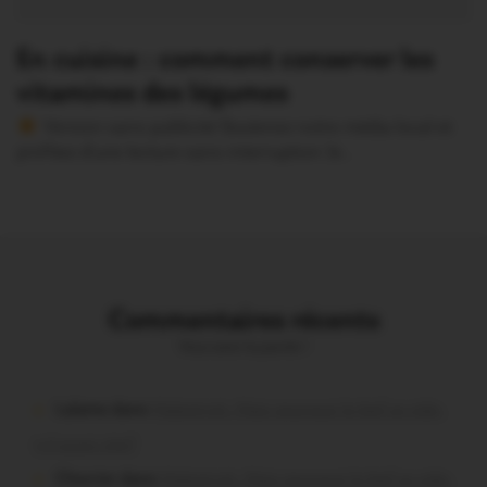
En cuisine : comment conserver les
vitamines des légumes
Version sans publicité Soutenez notre média local et
profitez d’une lecture sans interruption Je…
Commentaires récents
Vous avez la parole !
Lalame dans
Malestroit. Mais pourquoi le bief se vide-
t-il aussi vite?
Chevrier dans
Malestroit. Mais pourquoi le bief se vide-