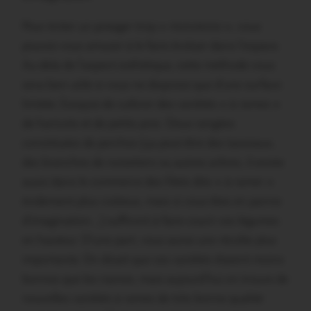
Pour éviter un potager trop « monotone », vous
pouvez vous amuser à le faire évoluer dans l’espace.
Au-dela de l’aspect esthétique, cette méthode vous
sera bien utile si vous ne disposez que d’une surface
limitée. Essayez de cultiver des variétés « à rames »
de haricots et de petits pois. Deux rangées
constituées de perches (ça peut-être des tasseaux,
des branches de noisetiers ou autres arbres, il existe
aussi dans le commerce des filets dits « à ramer »
évidement plus coûteux, mais si vous êtes en panne
d’imagination…) suffiront à faire courir ces légumes
en hauteur. D’une part, vous aurez une récolte plus
importante. On disait que ces variétés étaient moins
bonnes que les naines, mais aujourd’hui on trouve de
nouvelles variétés à rames de très bonne qualité