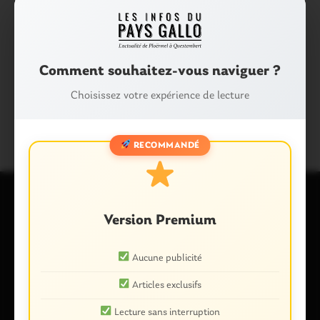
Facebook
X
E-mail
Tags :
Comment souhaitez-vous naviguer ?
CUISINE
JARDIN
LÉGUMES
Choisissez votre expérience de lecture
POTAGER
RECOMMANDÉ
Version Premium
Laisser un commentaire
Votre adresse e-mail ne sera pas publiée.
Les champs
Aucune publicité
obligatoires sont indiqués avec
*
Articles exclusifs
Commentaire
*
Lecture sans interruption