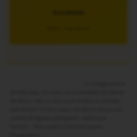
JE M’ABONNE
5€/mois – 7 jours gratuits
Un potager peut et
doit être beau. Il y a bien sur la possibilité d’y planter
des fleurs, mais on peut aussi en faire un véritable
petit théâtre. Un bon moyen est d’avoir recours aux
variétés de légumes grimpantes : petits pois,
haricots… Mais surtout il faut faire preuve
d’imagination.