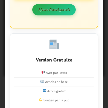
7 jours d'essai gratuit
OUST À BROCÉLIANDE
Guer. Miss Pays de Guer : « On
Version Gratuite
attend vos candidatures »!
6 Juillet 2017
0
Avec publicités
Articles de base
Accès gratuit
Soutien par la pub