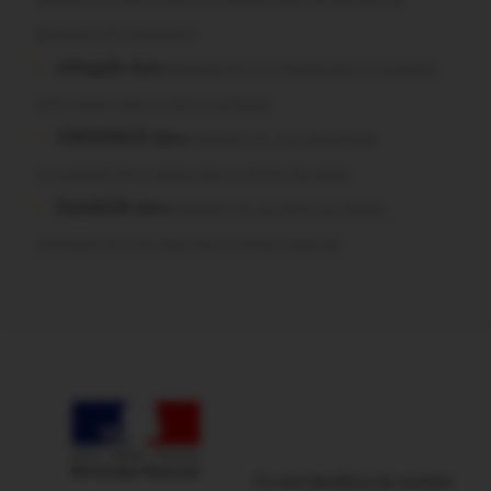
situation de handicap
infosgallo dans
Malestroit. Ces bénévoles normands
ont craqué pour le Pont du Rock
VERONIQUE dans
Malestroit. Ces bénévoles
normands ont craqué pour le Pont du Rock
Dedelle56 dans
Malestroit. Au Pont du Rock :
comment ils ont vécu leur premier festival
Ce site bénéficie du soutien