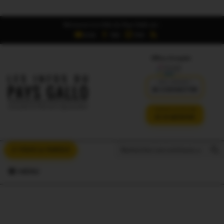
Retrouvez Les Infos du Pays Gallo sur :
6,5K
16K
700
Offres d'emploi
DÉJÀ ABONNÉ ?
SE CONNECTER
VERSION SANS PUB
JE M'ABONNE
Search But
Search
À VOUS LA PAROLE
for:
MENU