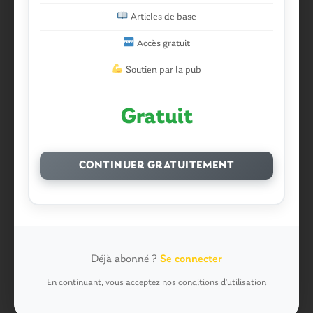
malestroyen dans
Malestroit. Mais pourquoi le bief se
Articles de base
vide-t-il aussi vite?
Accès gratuit
Job dans
Malestroit. Mais pourquoi le bief se vide-t-il
Soutien par la pub
aussi vite?
Plo dans
Malestroit. Mais pourquoi le bief se vide-t-il
Gratuit
aussi vite?
Plo dans
Malestroit. Mais pourquoi le bief se vide-t-il
aussi vite?
CONTINUER GRATUITEMENT
roger dans
Malestroit. Mais pourquoi le bief se vide-t-il
aussi vite?
poisson tout puissant dans
Malestroit. Mais pourquoi
le bief se vide-t-il aussi vite?
Déjà abonné ?
Se connecter
Chevrier dans
Malestroit. Mais pourquoi le bief se vide-
En continuant, vous acceptez nos conditions d'utilisation
t-il aussi vite?