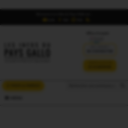
Retrouvez Les Infos du Pays Gallo sur :
6,5K
16K
700
Offres d'emploi
DÉJÀ ABONNÉ ?
SE CONNECTER
VERSION SANS PUB
JE M'ABONNE
Search But
Search
À VOUS LA PAROLE
for:
MENU