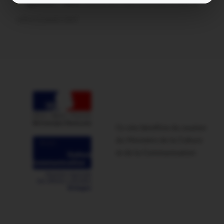
Question ? dans
Malestroit. Mais pourquoi le bief se
vide-t-il aussi vite?
Ce site bénéficie du soutien
du Ministère de la Culture
et de la Communication