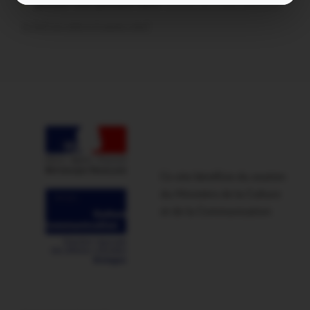
poisson tout puissant dans
Malestroit. Mais pourquoi
le bief se vide-t-il aussi vite?
Ce site bénéficie du soutien
du Ministère de la Culture
et de la Communication