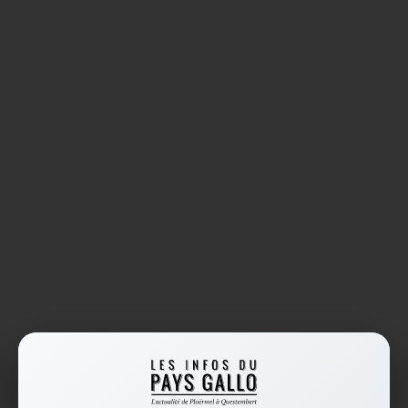
Accueil
/
hécoptère