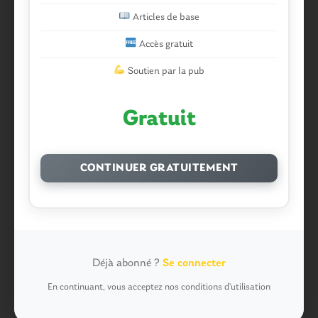
Lalame dans
Malestroit. Mais pourquoi le bief se vide-
Articles de base
t-il aussi vite?
Accès gratuit
Chevrier dans
Malestroit. Mais pourquoi le bief se vide-
Soutien par la pub
t-il aussi vite?
malestroyen dans
Malestroit. Mais pourquoi le bief se
Gratuit
vide-t-il aussi vite?
Job dans
Malestroit. Mais pourquoi le bief se vide-t-il
aussi vite?
CONTINUER GRATUITEMENT
Plo dans
Malestroit. Mais pourquoi le bief se vide-t-il
aussi vite?
Plo dans
Malestroit. Mais pourquoi le bief se vide-t-il
aussi vite?
Déjà abonné ?
Se connecter
roger dans
Malestroit. Mais pourquoi le bief se vide-t-il
En continuant, vous acceptez nos conditions d'utilisation
aussi vite?