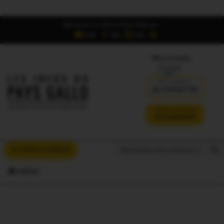
Retrouvez Les Infos du Pays Gallo sur :
6,5K
16K
700
Offres d'emploi
DÉJÀ ABONNÉ ?
SE CONNECTER
VERSION SANS PUB
JE M'ABONNE
Search But
Search
À VOUS LA PAROLE
for:
MENU