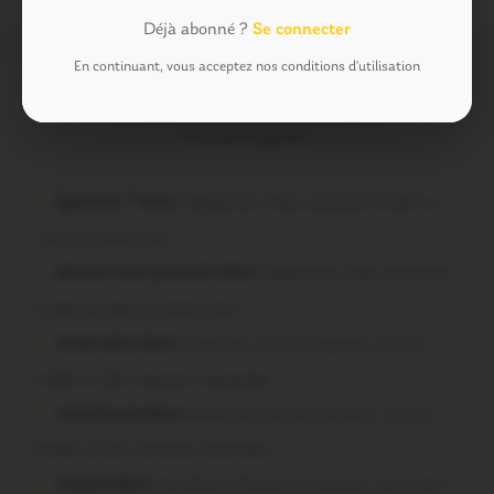
Déjà abonné ?
Se connecter
En continuant, vous acceptez nos conditions d'utilisation
Commentaires récents
Vous avez la parole !
Question ? dans
Malestroit. Mais pourquoi le bief se
vide-t-il aussi vite?
poisson tout puissant dans
Malestroit. Mais pourquoi
le bief se vide-t-il aussi vite?
missiriakoi dans
Missiriac. Feu de chaume : 24 ha
brûlés et des maisons menacées
missiriacois dans
Missiriac. Feu de chaume : 24 ha
brûlés et des maisons menacées
motard dans
Morbihan. Risque d’incendie : les forêts