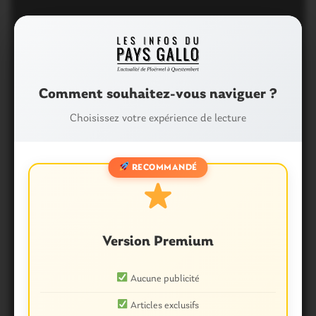
Questembert. VIDEO : le
charme oriental a envouté les
halles
Comment souhaitez-vous naviguer ?
9 Août 2015
0
Choisissez votre expérience de lecture
RECOMMANDÉ
Version Premium
Questembert. Les Estivales
démarrent en douceur
Aucune publicité
Articles exclusifs
26 Juillet 2015
0