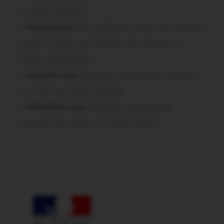
sous haute protection
Pressard dans
Pays de Ploërmel. Toutes les communes
signent la charte pour l’inclusion des personnes en
situation de handicap
infosgallo dans
Malestroit. Ces bénévoles normands
ont craqué pour le Pont du Rock
VERONIQUE dans
Malestroit. Ces bénévoles
normands ont craqué pour le Pont du Rock