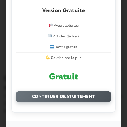
Version Gratuite
Avec publicités
Articles de base
Accès gratuit
Soutien par la pub
0
Gratuit
Questembert. Les soirées estivales
sous les halles
Contes, ambiance cabaret, soul funk… Et tout ça en accès
CONTINUER GRATUITEMENT
gratuit ! C’est le programme…
9 Août 2014