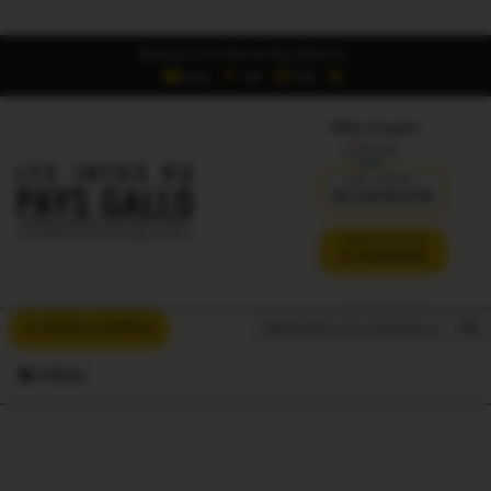
Retrouvez Les Infos du Pays Gallo sur :
6,5K
16K
700
Offres d'emploi
DÉJÀ ABONNÉ ?
SE CONNECTER
VERSION SANS PUB
JE M'ABONNE
Search But
Search
À VOUS LA PAROLE
for:
MENU