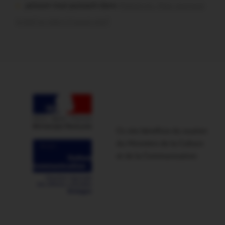
poisson tout puissant dans
Malestroit. Mais pourquoi
le bief se vide-t-il aussi vite?
Ce site bénéficie du soutien
du Ministère de la Culture
et de la Communication