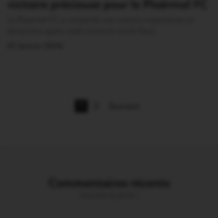
victoire précieuse pour le Ploërmel FC
Le Ploërmel FC a remporté une victoire importante ce
dimanche après-midi contre le cercle Paul…
31 Janvier 2016
1
2
Suivant
Commentaires récents
Vous avez la parole !