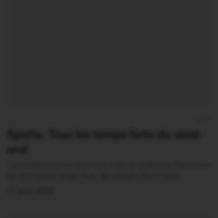
0
Sports. Tous les temps forts du week-
end
L’actualité sportive était très riche ce week-end. Retrouvez
les principaux temps forts développés dans notre…
17 Avril 2016