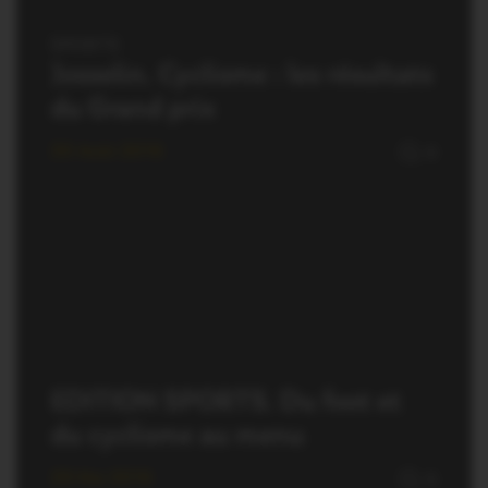
SPORTS
Josselin. Cyclisme : les résultats
du Grand prix
20 Août 2016
0
EDITION SPORTS. Du foot et
du cyclisme au menu
29 Mai 2016
0