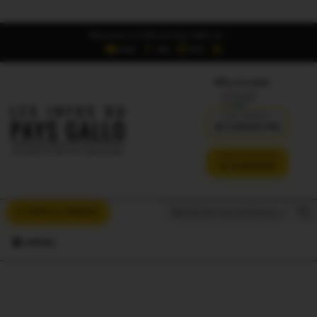
Retrouvez Les Infos du Pays Gallo sur :
6,5K
16K
700
Offres d'emploi
DÉJÀ ABONNÉ ?
SE CONNECTER
VERSION SANS PUB
JE M'ABONNE
Search But
Search
À VOUS LA PAROLE
for:
MENU