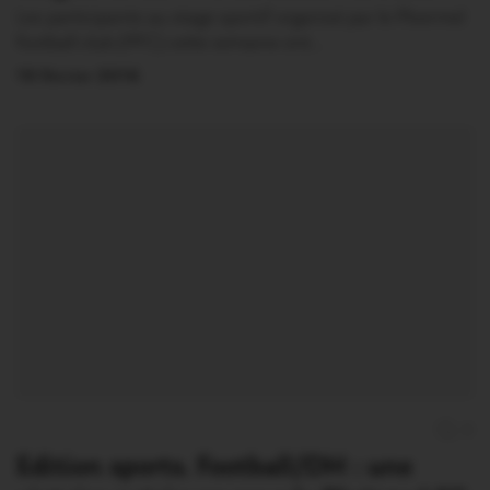
Les participants au stage sportif organisé par le Ploermel
football club (PFC) cette semaine ont…
19 Février 2016
0
Edition sports. Football/DH : une