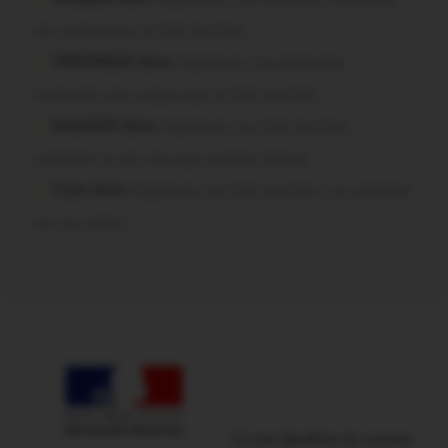
ont craqué pour le Pont du Rock
VERONIQUE dans
Malestroit. Ces bénévoles
normands ont craqué pour le Pont du Rock
Dedelle56 dans
Malestroit. Au Pont du Rock :
comment ils ont vécu leur premier festival
Tryan dans
Malestroit. Au Pont du Rock : un vendredi
soir sur scène
Ce site bénéficie du soutien