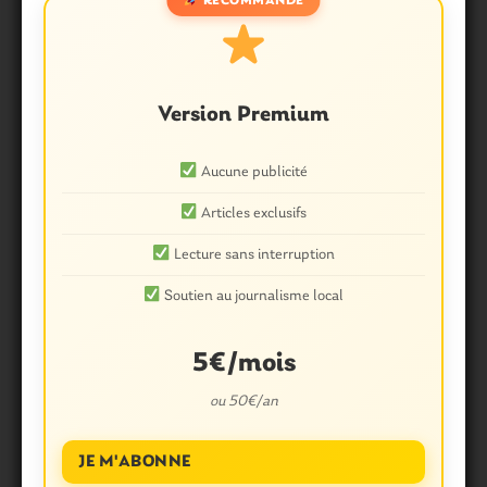
RECOMMANDÉ
A l’agenda. Comment se
distraire de Ploërmel à
Questembert
Version Premium
12 Mars 2015
0
Aucune publicité
Articles exclusifs
Lecture sans interruption
Soutien au journalisme local
5€/mois
A l’agenda : comment se
distraire de Ploërmel à
ou 50€/an
Questembert
JE M'ABONNE
6 Février 2015
0