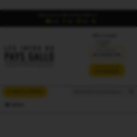
Retrouvez Les Infos du Pays Gallo sur :
6,5K
16K
700
Offres d'emploi
DÉJÀ ABONNÉ ?
SE CONNECTER
VERSION SANS PUB
JE M'ABONNE
Search But
Search
À VOUS LA PAROLE
for:
MENU