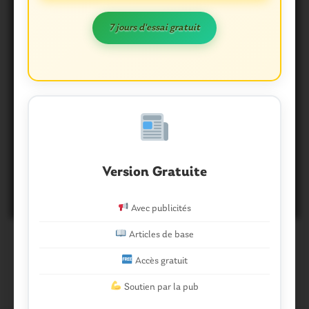
7 jours d'essai gratuit
A l’agenda. Comment se
distraire de Ploërmel à
Version Gratuite
Questembert
21 Janvier 2015
0
Avec publicités
Articles de base
Accès gratuit
Soutien par la pub